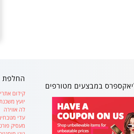
החלפת ק
אקספרס במבצעים מטורפים
קידום אתרים
יועץ משכנת
לה אווירה
עדי מטבחים
מעסיק פורט
נינו מומנטס