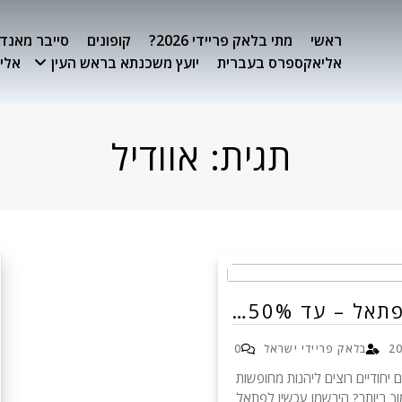
ראשי
מתי בלאק פריידי 2026?
קופונים
סייבר מאנדיי 26
אליאקספרס בעברית
יועץ משכנתא בראש העין
אלימ
תגית:
אוודיל
תאל – עד 50%…
בלאק פריידי ישראל
0
 יחודיים רוצים ליהנות מחופשות
וך ביותר? הירשמו עכשיו לפתאל