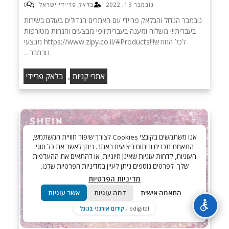
נובמבר 13, 2022
בלאק פריידי ישראל
0
נובמבר הגדול והבלאק פריידי עם האתרים הגדולים בעולם בשירות
בעברית!!! משלוח ומענה בעברית!זיפי מבצעים והנחות מטורפות
לכל החודש!!!https://www.zipy.co.il/#Products מבצעי
נובמבר…
,
אתרי קניות
בלאק פריידי
אנו משתמשים בקובצי Cookies לצורך שיפור חוויית המשתמש,
התאמת תכנים וניתוח ביצועים באתר. ניתן לאשר את כל סוגי
העוגיות, לדחות עוגיות שאינן חיוניות, או להתאים את ההעדפות
שלך. לפרטים נוספים ניתן לעיין במדיניות הפרטיות שלנו.
מדיניות הפרטיות
התאמה אישית
דחה עוגיות
אשר עוגיות
edigital -
קידום אורגני בגוגל