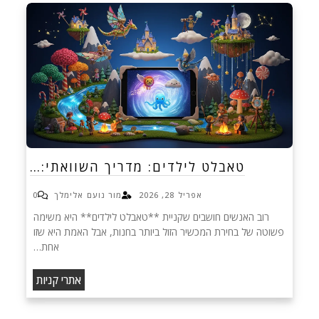
טאבלט לילדים: מדריך השוואתי:…
אפריל 28, 2026
מור נועם אלימלך
0
רוב האנשים חושבים שקניית **טאבלט לילדים** היא משימה
פשוטה של בחירת המכשיר הזול ביותר בחנות, אבל האמת היא שזו
אחת…
אתרי קניות