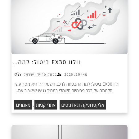
וולוו EX30 ביטול: למה…
מאי 20, 2026
בלאק פריידי ישראל
0
וולוו EX30 ביטול: למה ההבטחה לרכב חשמלי זול היא מסך עשן
חלמתם על רכב פרימיום חשמלי במחיר נגיש שישבור את…
,
,
אלקטרוניקה וגאדג'טים
אתרי קניות
מאמרים