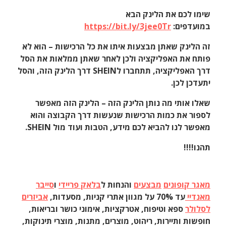
שימו לכם את הלינק הבא
במועדפים:
https://bit.ly/3jee0Tr
זה הלינק שאתן מבצעות איתו את כל הרכישות – הוא לא
פותח את האפליקציה ולכן לאחר שאתן ממלאות את הסל
דרך האפליקציה, תתחברו לSHEIN דרך הלינק הזה, והסל
יתעדכן לכן.
שאלו אותי מה נותן הלינק הזה – הלינק הזה מאפשר
לספור את כמות הרכישות שנעשות דרך הקבוצה והוא
מאפשר לנו להביא לכם מידע, הטבות ועוד מול SHEIN.
תהנו!!!!
מאגר קופונים
מבצעים
והנחות ל
בלאק פריידי
ו
סייבר
מאנדיי
עד 70% על מגוון אתרי קניות, מסעדות,
אביזרים
לסלולר
ספא וטיפוח, אטרקציות, אימוני כושר ובריאות,
חופשות ותיירות, ריהוט, מוצרים, מתנות, מוצרי תינוקות,